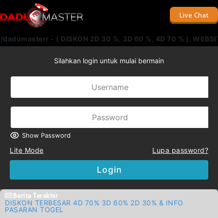
Live Chat
e/dadumasterr - ( DISKON 2D 30 %, 3D 60 %, 4D 70 % ), 
Silahkan login untuk mulai bermain
Show Password
Lite Mode
Lupa password?
Login
Berita Terakhir
DISKON TERBESAR 4D 70% 3D 60% 2D 30% & INFO
PASARAN TOGEL