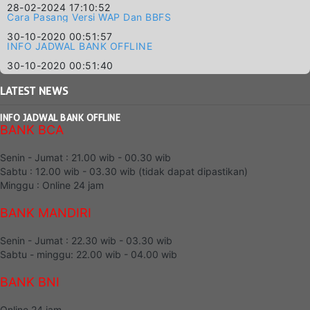
28-02-2024 17:10:52
Cara Pasang Versi WAP Dan BBFS
30-10-2020 00:51:57
INFO JADWAL BANK OFFLINE
30-10-2020 00:51:40
LATEST
NEWS
INFO JADWAL BANK OFFLINE
BANK BCA
Senin - Jumat : 21.00 wib - 00.30 wib
Sabtu : 12.00 wib - 03.30 wib (tidak dapat dipastikan)
Minggu : Online 24 jam
BANK MANDIRI
Senin - Jumat : 22.30 wib - 03.30 wib
Sabtu - minggu: 22.00 wib - 04.00 wib
BANK BNI
Online 24 jam